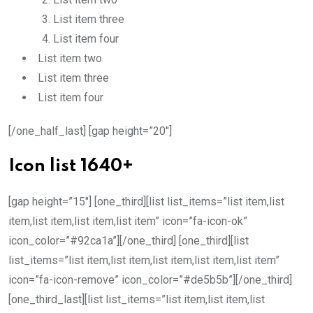
List item three
List item four
List item two
List item three
List item four
[/one_half_last] [gap height=”20″]
Icon list 1640+
[gap height=”15″] [one_third][list list_items=”list item,list
item,list item,list item,list item” icon=”fa-icon-ok”
icon_color=”#92ca1a”][/one_third] [one_third][list
list_items=”list item,list item,list item,list item,list item”
icon=”fa-icon-remove” icon_color=”#de5b5b”][/one_third]
[one_third_last][list list_items=”list item,list item,list