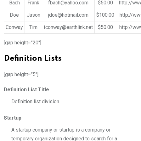
Bach
Frank
fbach@yahoo.com
$50.00
http://ww
Doe
Jason
jdoe@hotmail.com
$100.00
http://ww
Conway
Tim
tconway@earthlink.net
$50.00
http://ww
[gap height=”20″]
Definition Lists
[gap height=”5″]
Definition List Title
Definition list division.
Startup
A startup company or startup is a company or
temporary organization designed to search for a