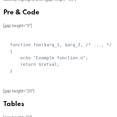
Pre & Code
[gap height=”5″]
function foo($arg_1, $arg_2, /* ..., */ $
{

    echo "Example function.n";

    return $retval;

[gap height=”20″]
Tables