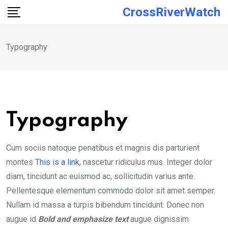
Skip
CrossRiverWatch
to
content
Typography
Typography
C
um sociis natoque penatibus et magnis dis parturient
montes
This is a link
, nascetur ridiculus mus. Integer dolor
diam, tincidunt ac euismod ac, sollicitudin varius ante.
Pellentesque elementum commodo dolor sit amet semper.
Nullam id massa a turpis bibendum tincidunt. Donec non
augue id
Bold and emphasize text
augue dignissim