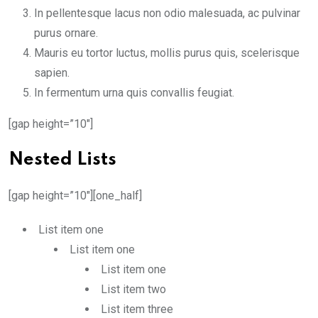
In pellentesque lacus non odio malesuada, ac pulvinar
purus ornare.
Mauris eu tortor luctus, mollis purus quis, scelerisque
sapien.
In fermentum urna quis convallis feugiat.
[gap height=”10″]
Nested Lists
[gap height=”10″][one_half]
List item one
List item one
List item one
List item two
List item three