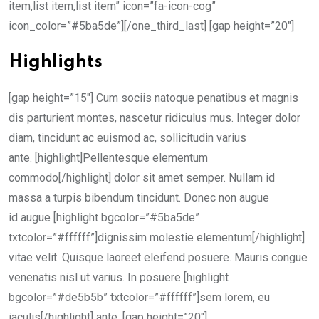
item,list item,list item” icon=”fa-icon-cog”
icon_color=”#5ba5de”][/one_third_last] [gap height=”20″]
Highlights
[gap height=”15″] Cum sociis natoque penatibus et magnis
dis parturient montes, nascetur ridiculus mus. Integer dolor
diam, tincidunt ac euismod ac, sollicitudin varius
ante. [highlight]Pellentesque elementum
commodo[/highlight] dolor sit amet semper. Nullam id
massa a turpis bibendum tincidunt. Donec non augue
id augue [highlight bgcolor=”#5ba5de”
txtcolor=”#ffffff”]dignissim molestie elementum[/highlight]
vitae velit. Quisque laoreet eleifend posuere. Mauris congue
venenatis nisl ut varius. In posuere [highlight
bgcolor=”#de5b5b” txtcolor=”#ffffff”]sem lorem, eu
iaculis[/highlight] ante. [gap height=”20″]