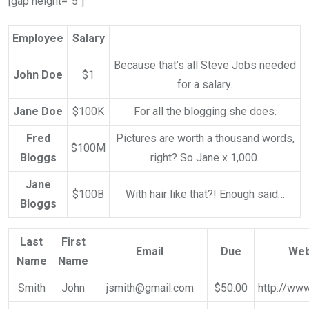
[gap height=”5″]
Employee
Salary
Because that’s all Steve Jobs needed
John Doe
$1
for a salary.
Jane Doe
$100K
For all the blogging she does.
Fred
Pictures are worth a thousand words,
$100M
Bloggs
right? So Jane x 1,000.
Jane
$100B
With hair like that?! Enough said…
Bloggs
Last
First
Email
Due
Web
Name
Name
Smith
John
jsmith@gmail.com
$50.00
http://www