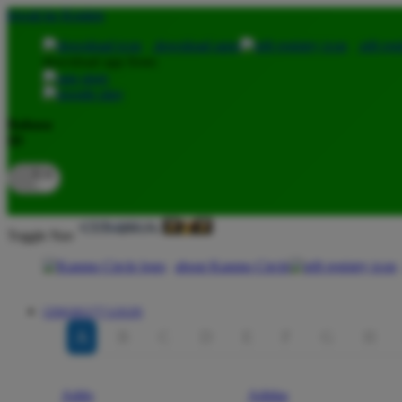
lewati ke Konten
download apps
gift reg
download app from:
Bahasa
ID
Toggle Nav
about Kanmo Circle
CEMARA777 LOGIN
A
B
C
D
E
F
G
H
Addo
Adidas